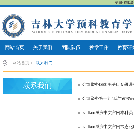
英国·威廉希尔
网站首页
关于我们
团队队伍
教学工作
教育研
网站首页
>
联系我们
联系我们
公司举办国家宪法日专题讲
公司举办第一期“我与教授面
william威廉中文官网本
william威廉中文官网